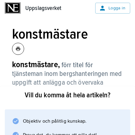
Uppslagsverket
Uppslagsverket
Logga in
konstmästare
konstmästare,
förr titel för
tjänsteman inom bergshanteringen med
uppgift att anlägga och övervaka
mekaniska anordningar (konster),
Vill du komma åt hela artikeln?
bestående av vattenhjul, stånggångar,
pumpverk och spel för uppfordring av
främst vatten och malm ur gruvor.
Objektiv och pålitlig kunskap.