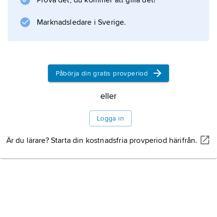
Prova det, du kommer att gilla det!
Marknadsledare i Sverige.
Information om artikeln
Påbörja din gratis provperiod
eller
Logga in
Är du lärare? Starta din kostnadsfria provperiod härifrån.