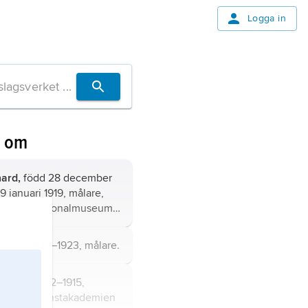
Logga in
n om
hard,
född 28 december
9 januari 1919, målare,
ent för Nationalmuseum
on till Edvard Bergh.
 Karl,
1855–1923, målare.
ugène,
1862–1915,
udier vid Konstakademien