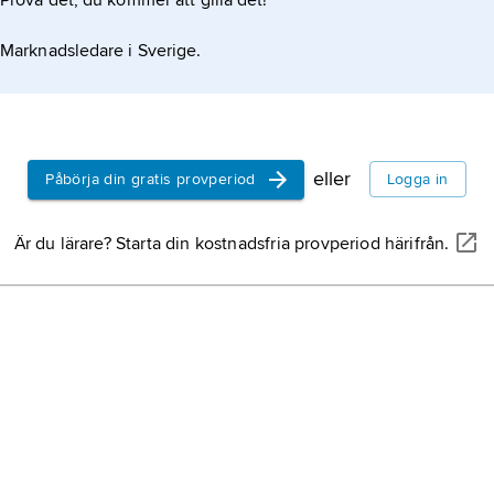
Prova det, du kommer att gilla det!
1881–82.
Marknadsledare i Sverige.
Josephson,
död 22 nov
poet; jämfö
Svenska A
eller
Påbörja din gratis provperiod
Logga in
samfund, sti
Gustav III e
Är du lärare? Starta din kostnadsfria provperiod härifrån.
akademien,
svenska spr
Nobelpris,
eller med k
som ur en 
uppå svensk
årligen ut
och höghet
10 decembe
brottning,
k
personer.
Strindberg