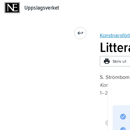
Uppslagsverket
Uppslagsverket
Konstnärsför
Litte
Skriv ut
S. Strömbom
Konstnärsför
1–2 (1945–65
Infor