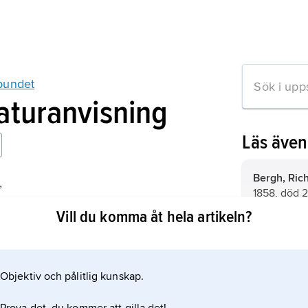
bundet
raturanvisning
Läs äve
Bergh, Ric
,
1858, död 2
bundets historia
överintend
Vill du komma åt hela artikeln?
).
från 1915; s
Nordström,
Objektiv och pålitlig kunskap.
Jansson, E
mation om artikeln
målare, st