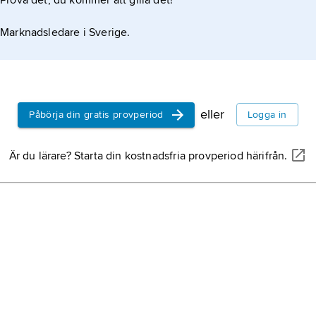
Prova det, du kommer att gilla det!
Marknadsledare i Sverige.
eller
Påbörja din gratis provperiod
Logga in
Är du lärare? Starta din kostnadsfria provperiod härifrån.