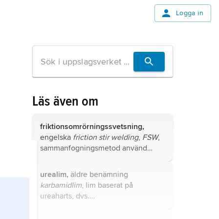
Logga in
Läs även om
friktionsomrörningssvetsning,
engelska
friction stir welding
,
FSW
,
sammanfogningsmetod använd
särskilt för aluminium och vissa
andra metaller.
urealim,
äldre benämning
karbamidlim
, lim baserat på
ureaharts, dvs.
ureaformaldehydpolymer.