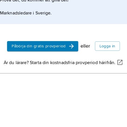
Prova det, du kommer att gilla det!
Marknadsledare i Sverige.
eller
Påbörja din gratis provperiod
Logga in
Är du lärare? Starta din kostnadsfria provperiod härifrån.