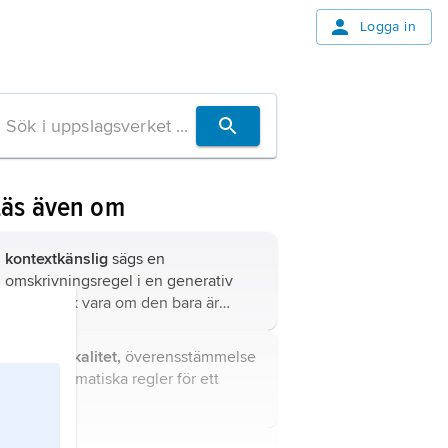
Logga in
Läs även om
kontextkänslig
sägs en
omskrivningsregel i en
generativ
grammatik vara om den bara är
tillämpbar i en viss omgivning
(A⇒B/C D betyder ’A omskrivs som B
grammatikalitet,
överensstämmelse
mellan C och D’).
med grammatiska regler för ett
språk.