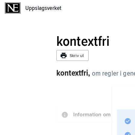
Uppslagsverket
Uppslagsverket
kontextfri
Skriv ut
kontextfri,
om regler i gen
Information om artikeln