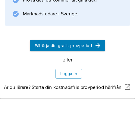
Prova det, du kommer att gilla det!
Marknadsledare i Sverige.
Information om artikeln
Påbörja din gratis provperiod
eller
Logga in
Är du lärare? Starta din kostnadsfria provperiod härifrån.