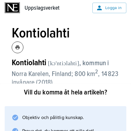
Uppslagsverket
Uppslagsverket
Logga in
Kontiolahti
Kontiolahti
,
kommun i
[kɔʹntiɔlahti]
2
Norra Karelen, Finland; 800 km
, 14 823
invånare (2018).
Vill du komma åt hela artikeln?
De flesta arbetsplatserna finns inom industri
och byggnadsverksamhet och inom
servicenäringarna. I Kontiolahti finns
Objektiv och pålitlig kunskap.
Tietopesäke, ett centrum för data- och
informationsföretag i östra Finland.