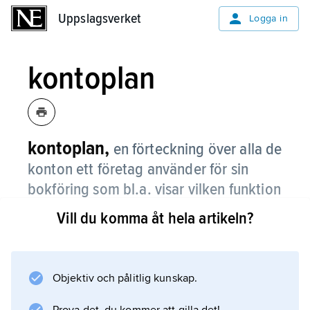
Uppslagsverket
Uppslagsverket
Logga in
kontoplan
kontoplan,
en förteckning över alla de
konton ett företag använder för sin
bokföring som bl.a. visar vilken funktion
de olika kontona har.
Vill du komma åt hela artikeln?
Som föregångare inom området räknas Eugen
Schmalenbach med sitt grundläggande arbete
”Der Kontenrahmen” (1927). Därefter har
Objektiv och pålitlig kunskap.
kontoplaner för olika branscher utformats i en