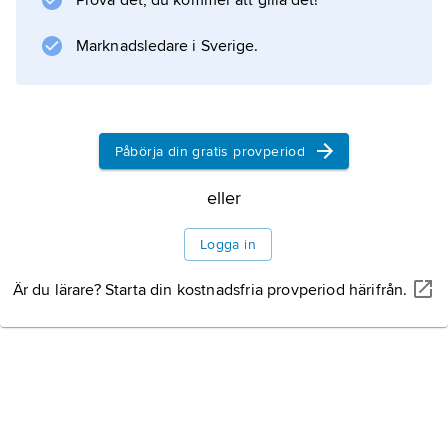
Prova det, du kommer att gilla det!
Marknadsledare i Sverige.
Information om artikeln
Påbörja din gratis provperiod
eller
Logga in
Är du lärare? Starta din kostnadsfria provperiod härifrån.