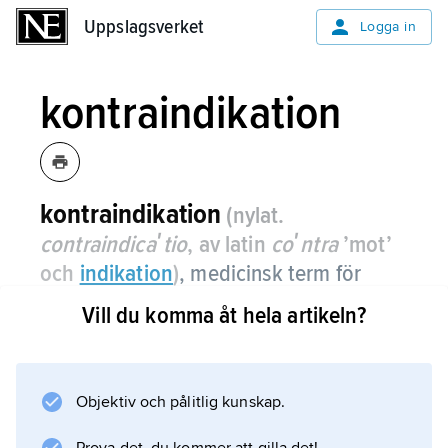
Uppslagsverket
Uppslagsverket
Logga in
kontraindikation
kontraindikation
(nylat.
contraindicaʹtio
, av latin
coʹntra
’mot’
och
indikation
)
, medicinsk term för
omständighet som utgör skäl eller
Vill du komma åt hela artikeln?
hinder mot att vidta en viss åtgärd.
Jämför
indikation
Objektiv och pålitlig kunskap.
.