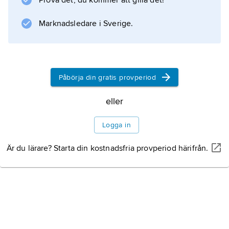
Prova det, du kommer att gilla det!
Marknadsledare i Sverige.
Information om artikeln
Påbörja din gratis provperiod
eller
Logga in
Är du lärare? Starta din kostnadsfria provperiod härifrån.