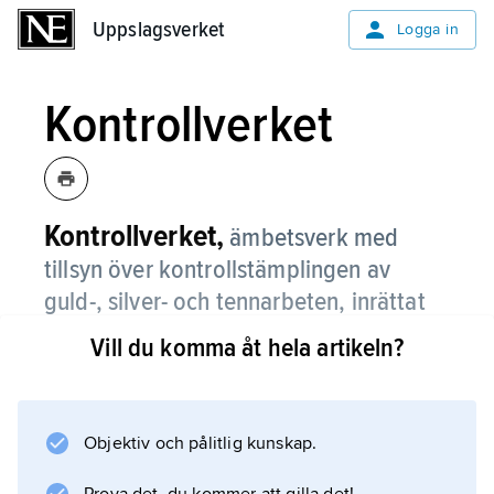
Uppslagsverket
Uppslagsverket
Logga in
Kontrollverket
Kontrollverket,
ämbetsverk med
tillsyn över kontrollstämplingen av
guld-, silver- och tennarbeten, inrättat
1752.
Vill du komma åt hela artikeln?
Det förenades med Myntverket 1833, blev
åter självständigt 1877 och uppgick i Mynt-
och justeringsverket 1910.
Objektiv och pålitlig kunskap.