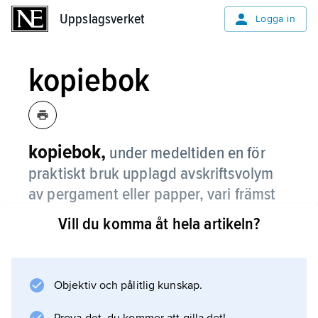
Uppslagsverket
Uppslagsverket
Logga in
kopiebok
kopiebok,
under medeltiden en för
praktiskt bruk upplagd avskriftsvolym
av pergament eller papper, vari främst
ingående men även utgående
Vill du komma åt hela artikeln?
handlingar infördes.
Syftet var dels att skydda de för mottagaren
värdefulla originaldokumenten med deras
Objektiv och pålitlig kunskap.
sigill och säkra tillgången till texterna, dels att