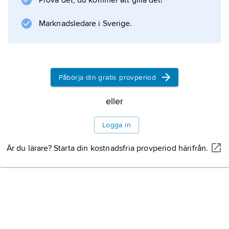
Prova det, du kommer att gilla det!
bevarats är från tiden efter arabernas och
islams expansion och uppvisar inflytande
Marknadsledare i Sverige.
därifrån.
Arkitektur
Påbörja din gratis provperiod
Skulptur och måleri
eller
Logga in
Litteraturanvisning
Är du lärare? Starta din kostnadsfria provperiod härifrån.
Information om artikeln