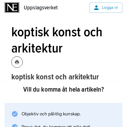
Uppslagsverket
Uppslagsverket
Logga in
koptisk konst och
arkitektur
koptisk konst och arkitektur
började utvecklas redan under de första
Vill du komma åt hela artikeln?
kristna århundradena och nådde sin
kulmen under 400- och 500-talen.
Objektiv och pålitlig kunskap.
Utvecklingen stagnerade under 600-talet,
men mycket av den konst och arkitektur som