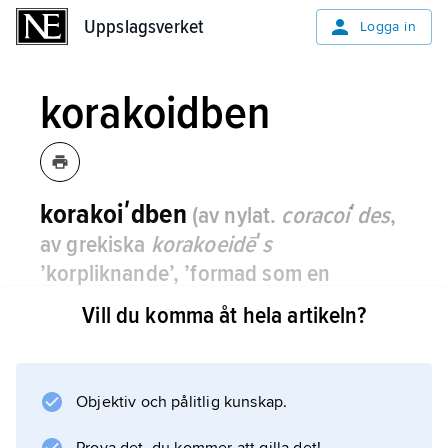
Uppslagsverket
Uppslagsverket
Logga in
korakoidben
korakoiʹdben
(av nylat.
coracoiʹdes
,
av grekiska
korakoeidēʹs
’korpliknande’, ’formad som en
korpnäbb’, av
koʹrax
’korp’ och -
eidēʹs
Vill du komma åt hela artikeln?
’-formad’, ’-liknande’)
, detsamma som
korpben
.
Objektiv och pålitlig kunskap.