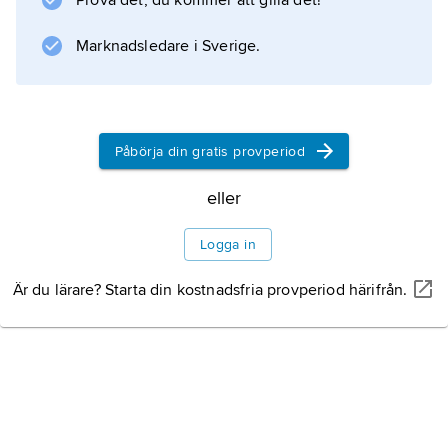
Prova det, du kommer att gilla det!
Information om artikeln
Marknadsledare i Sverige.
Påbörja din gratis provperiod
eller
Logga in
Är du lärare? Starta din kostnadsfria provperiod härifrån.