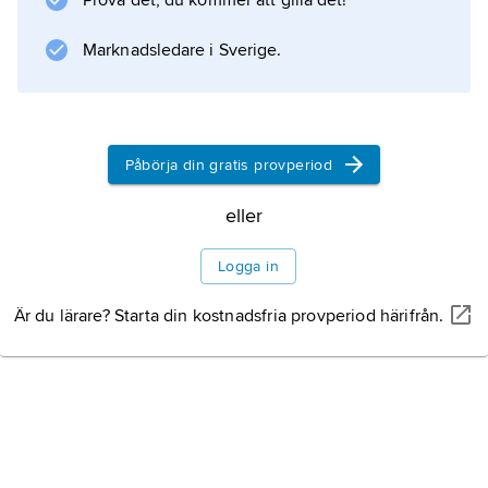
Prova det, du kommer att gilla det!
Marknadsledare i Sverige.
Påbörja din gratis provperiod
eller
Logga in
Är du lärare? Starta din kostnadsfria provperiod härifrån.