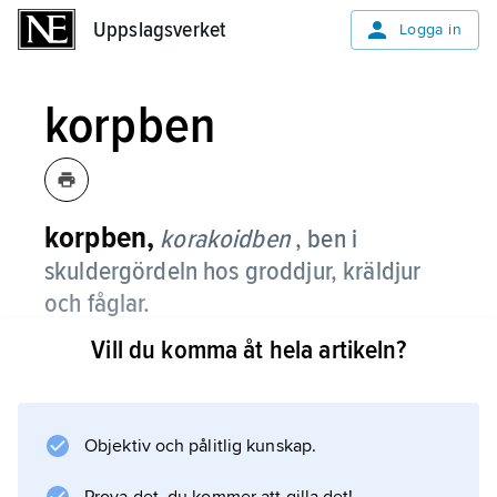
Uppslagsverket
Uppslagsverket
Logga in
korpben
korpben,
korakoidben
, ben i
skuldergördeln hos groddjur, kräldjur
och fåglar.
Vill du komma åt hela artikeln?
Hos däggdjur är det reducerat till ett utskott,
korpnäbbsutskottet
, på skulderbladet.
Objektiv och pålitlig kunskap.