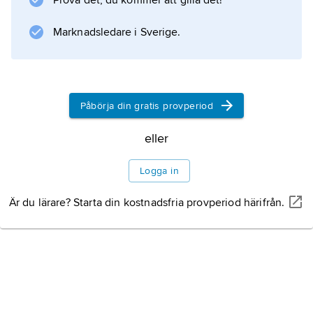
Prova det, du kommer att gilla det!
Information om artikeln
Marknadsledare i Sverige.
Påbörja din gratis provperiod
eller
Logga in
Är du lärare? Starta din kostnadsfria provperiod härifrån.