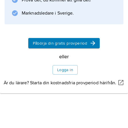
Prova det, du kommer att gilla det!
sanning
.
Marknadsledare i Sverige.
Information om artikeln
Påbörja din gratis provperiod
eller
Logga in
Är du lärare? Starta din kostnadsfria provperiod härifrån.