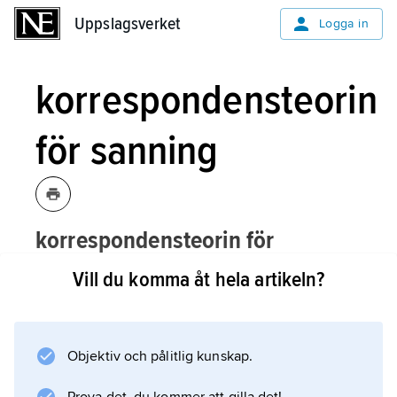
Uppslagsverket
Uppslagsverket
Logga in
korrespondensteorin
för sanning
korrespondensteorin för
sanning,
filosofisk uppfattning enligt
Vill du komma åt hela artikeln?
vilken en sats är sann om och endast
om den stämmer överens med
verkligheten.
Objektiv och pålitlig kunskap.
Se