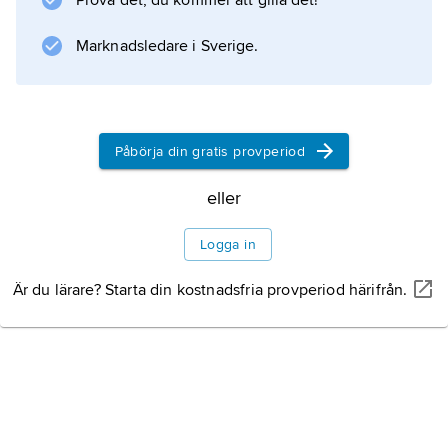
Prova det, du kommer att gilla det!
Marknadsledare i Sverige.
Påbörja din gratis provperiod
eller
Logga in
Är du lärare? Starta din kostnadsfria provperiod härifrån.