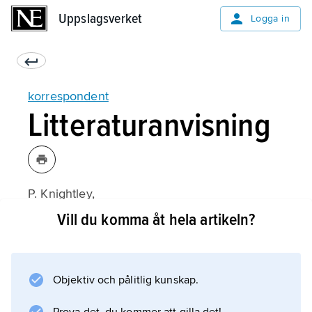
Uppslagsverket
Uppslagsverket
Logga in
korrespondent
Litteraturanvisning
P. Knightley,
Krigets första offer är sanningen
Vill du komma åt hela artikeln?
(svensk översättning 1977).
Objektiv och pålitlig kunskap.
Information om artikeln