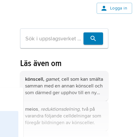
Logga in
Läs även om
könscell,
gamet
, cell som kan smälta
samman med en annan könscell och
som därmed ger upphov till en ny
individ med ny genetisk
sammansättning.
meios
,
reduktionsdelning
, två på
varandra följande celldelningar som
föregår bildningen av könsceller.