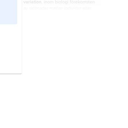
variation
, inom biologi förekomsten
av skillnader mellan individer eller
mellan kategorier av individer.
heterozygoti
, förekomsten av olika
alleler (arvsanlag) på motsvarande
locus i de båda kromosomerna i ett
kromosompar hos en cell eller en
organism.
celldelning,
process då en cell delas
i två dotterceller.
genetisk variation,
genetisk
mångfald
, förekomst av genetiskt
olika individer inom en population.
konjugation
, könligt förökningssätt
hos konjugatalger.