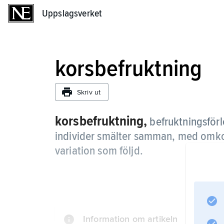
Uppslagsverket
Uppslagsverket
korsbefruktning
Skriv ut
korsbefruktning,
befruktningsförl
individer smälter samman, med omko
variation som följd.
Information om artikeln