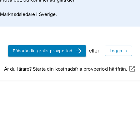
Prova det, du kommer att gilla det!
Marknadsledare i Sverige.
eller
Påbörja din gratis provperiod
Logga in
Är du lärare? Starta din kostnadsfria provperiod härifrån.