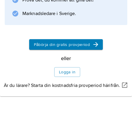
Prova det, du kommer att gilla det!
kallad
blusskyddare
Marknadsledare i Sverige.
.
Påbörja din gratis provperiod
Information om artikeln
eller
Logga in
Är du lärare? Starta din kostnadsfria provperiod härifrån.