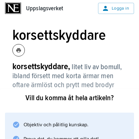
Uppslagsverket
Uppslagsverket
Logga in
korsettskyddare
korsettskyddare,
litet liv av bomull,
ibland försett med korta ärmar men
oftare ärmlöst och prytt med brodyr
eller spetsar.
Vill du komma åt hela artikeln?
Korsettskyddaren infördes vid 1800-talets mitt
och bars över korsetten för att hindra detta
dyrbara och svårtvättade plagg från att
Objektiv och pålitlig kunskap.
smutsas av kläderna. På 1900-talet blev den