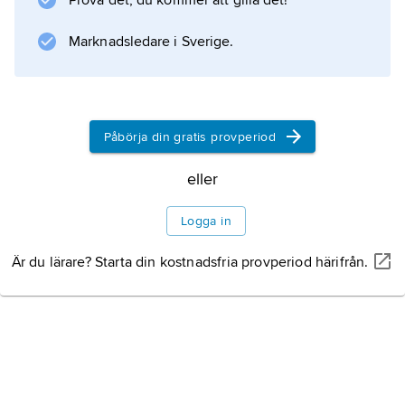
Prova det, du kommer att gilla det!
Marknadsledare i Sverige.
Information om artikeln
Påbörja din gratis provperiod
eller
Logga in
Är du lärare? Starta din kostnadsfria provperiod härifrån.