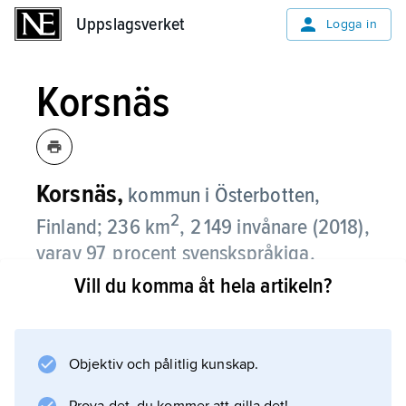
Uppslagsverket
Uppslagsverket
Logga in
Korsnäs
Korsnäs,
kommun i Österbotten,
2
Finland; 236 km
, 2 149 invånare (2018),
varav 97 procent svenskspråkiga.
Vill du komma åt hela artikeln?
Korsnäs, som ligger vid Bottenhavet, har en
lång och sönderskuren kust med många öar,
exempelvis Molpehällorna, där det finns en
Objektiv och pålitlig kunskap.
meteorologisk station. Viktiga näringar är
minkuppfödning och växthusodling.