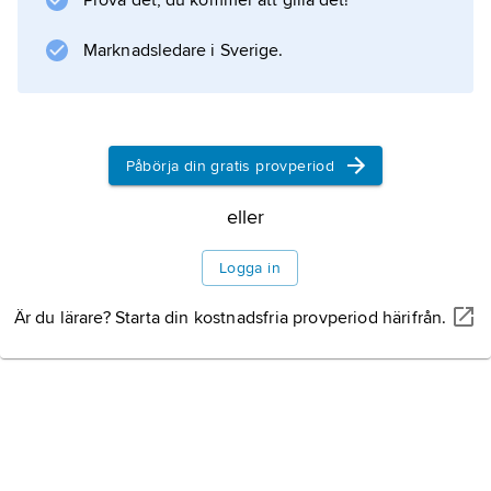
Prova det, du kommer att gilla det!
immunologisk reaktion via samma antikropp,
sägs vara korsreagerande. Ett exempel är att
Marknadsledare i Sverige.
en person som
Påbörja din gratis provperiod
Information om artikeln
eller
Logga in
Är du lärare? Starta din kostnadsfria provperiod härifrån.