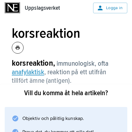
Uppslagsverket
Uppslagsverket
Logga in
korsreaktion
korsreaktion,
immunologisk, ofta
anafylaktisk
, reaktion på ett utifrån
tillfört ämne (antigen).
Vill du komma åt hela artikeln?
Detta liknar till sin uppbyggnad något ämne
som en person tidigare blivit överkänslig för
och kanske reagerat mot med symtom i form
av t.ex. nässelfeber. Sådana antigener, som
Objektiv och pålitlig kunskap.
trots viss skillnad i uppbyggnaden orsakar en