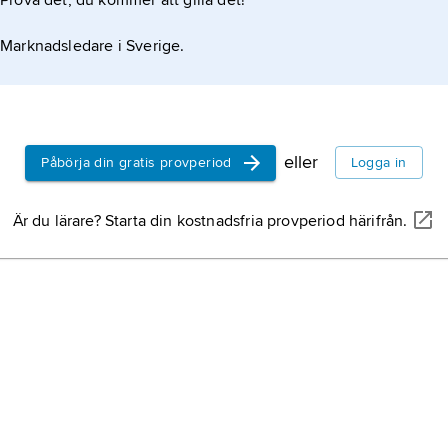
Prova det, du kommer att gilla det!
Marknadsledare i Sverige.
eller
Påbörja din gratis provperiod
Logga in
Är du lärare? Starta din kostnadsfria provperiod härifrån.