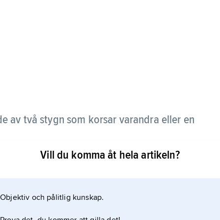
e av två stygn som korsar varandra eller en
Vill du komma åt hela artikeln?
r sömmen en fast struktur och en stilisering av
entyg eller täcka hela ytan. I en variant fyller
kommer i hela världen men anses ha spritts från
Objektiv och pålitlig kunskap.