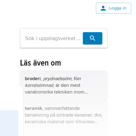
Logga in
Läs även om
broderi
,
prydnadssöm
, förr
konstsömnad
, är den mest
variationsrika tekniken inom
textilkonsten.
keramik
, sammanfattande
benämning på sintrade keramer, dvs.
keramiska material som tillverkas
genom att en blandning av
råmaterialpulver och olika tillsatser