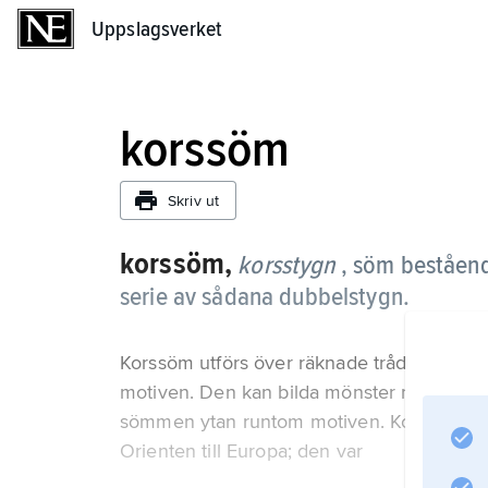
Uppslagsverket
Uppslagsverket
korssöm
Skriv ut
korssöm,
korsstygn
, söm beståend
serie av sådana dubbelstygn.
Korssöm utförs över räknade trådar, som ge
motiven. Den kan bilda mönster mot ett bott
sömmen ytan runtom motiven. Korssöm före
Orienten till Europa; den var