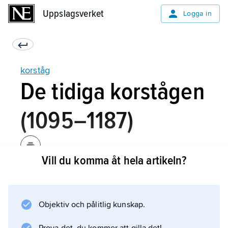
Uppslagsverket
Uppslagsverket
Logga in
korståg
De tidiga korstågen
(1095–1187)
Vill du komma åt hela artikeln?
Den direkta orsaken till det första korståget
var seljuqernas expansion i Mindre Asien,
vilken tvingade den bysantinske kejsaren
Objektiv och pålitlig kunskap.
Alexios I Komnenos att be Västeuropa om
hjälp. Den 27 november 1095 uppmanade