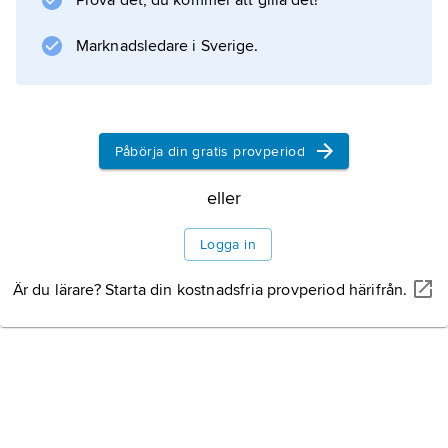
Prova det, du kommer att gilla det!
påven Urban II de kristna att befria Heliga
Marknadsledare i Sverige.
landet från muslimerna. Uppmaningen
mottogs entusiastiskt, och snart drog flera
korståg österut.
Påbörja din gratis provperiod
eller
Information om artikeln
Logga in
Är du lärare? Starta din kostnadsfria provperiod härifrån.