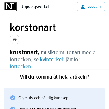
Uppslagsverket
Uppslagsverket
Logga in
korstonart
korstonart,
musikterm, tonart med ♯-
förtecken, se
kvintcirkel
; jämför
förtecken
.
Vill du komma åt hela artikeln?
Information om artikeln
Objektiv och pålitlig kunskap.