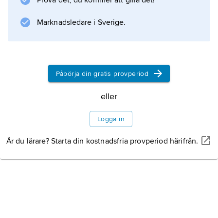
Prova det, du kommer att gilla det!
Marknadsledare i Sverige.
Påbörja din gratis provperiod
eller
Logga in
Är du lärare? Starta din kostnadsfria provperiod härifrån.