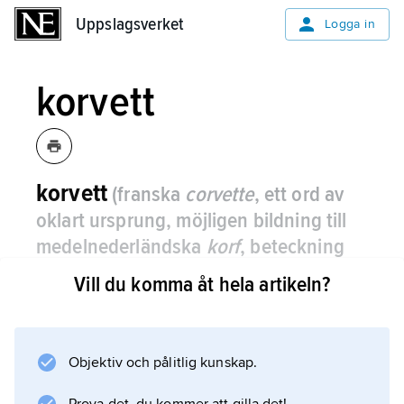
Uppslagsverket
Uppslagsverket
Logga in
korvett
korvett
(franska
corvette
, ett ord av
oklart ursprung, möjligen bildning till
medelnederländska
korf
, beteckning
på ett slags fartyg)
,
örlogsfartyg med
Vill du komma åt hela artikeln?
500–1 500 tons deplacement, främst
avsett för ubåtsjakt.
Objektiv och pålitlig kunskap.
Korvetten var ursprungligen en fransk, ganska
liten fartygstyp, som under andra hälften av