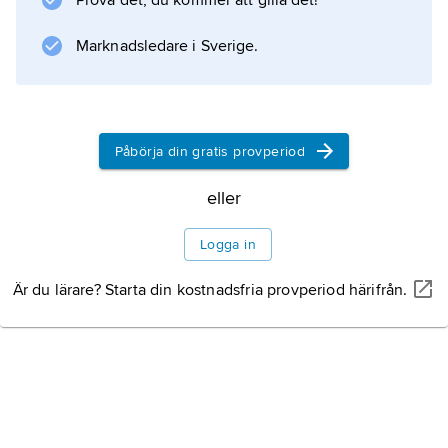
Prova det, du kommer att gilla det!
Information om artikeln
Marknadsledare i Sverige.
Påbörja din gratis provperiod
eller
Logga in
Är du lärare? Starta din kostnadsfria provperiod härifrån.