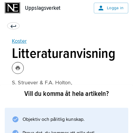
Uppslagsverket
Uppslagsverket
Logga in
Koster
Litteraturanvisning
S. Struever & F.A. Holton,
Koster: Americans in Search of Their
Vill du komma åt hela artikeln?
Prehistoric Past
(1979).
Objektiv och pålitlig kunskap.