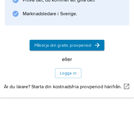
Prova det, du kommer att gilla det!
Marknadsledare i Sverige.
Påbörja din gratis provperiod
eller
Logga in
Är du lärare? Starta din kostnadsfria provperiod härifrån.