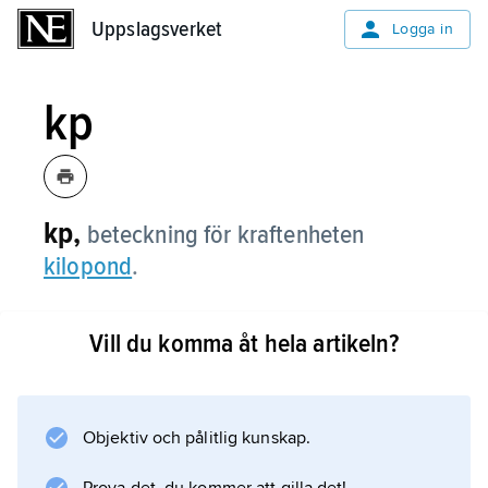
Uppslagsverket
Uppslagsverket
Logga in
kp
kp,
beteckning för kraftenheten
kilopond
.
Vill du komma åt hela artikeln?
Information om artikeln
Objektiv och pålitlig kunskap.