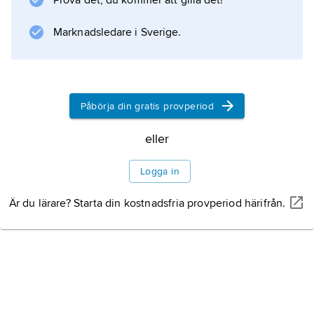
Prova det, du kommer att gilla det!
och en del bladfotingar. Övriga
Marknadsledare i Sverige.
kräftdjursklasser är mycket sällsynta eller
saknas helt som fossil.
Påbörja din gratis provperiod
Information om artikeln
eller
Logga in
Är du lärare? Starta din kostnadsfria provperiod härifrån.