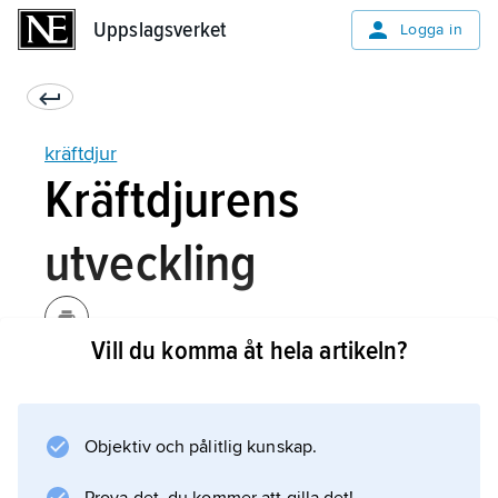
Uppslagsverket
Uppslagsverket
Logga in
kräftdjur
Kräftdjurens
utveckling
Vill du komma åt hela artikeln?
Många kräftdjur har kalk- och kitininlagring i
hudskelettet och bevaras därför lätt som fossil.
Det gäller i synnerhet musselkräftorna, där
Objektiv och pålitlig kunskap.
närmare 2 000 fossila släkten är beskrivna,
men även många storkräftor och rankfotingar