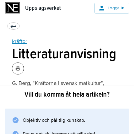
Uppslagsverket
Uppslagsverket
Logga in
kräftor
Litteraturanvisning
G. Berg, ”Kräftorna i svensk matkultur”,
Fataburen
Vill du komma åt hela artikeln?
1962;
Objektiv och pålitlig kunskap.
Information om artikeln