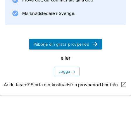
Prova det, du kommer att gilla det!
Marknadsledare i Sverige.
Påbörja din gratis provperiod
eller
Logga in
Är du lärare? Starta din kostnadsfria provperiod härifrån.