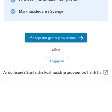
Prova det, du kommer att gilla det!
Marknadsledare i Sverige.
Påbörja din gratis provperiod
eller
Logga in
Är du lärare? Starta din kostnadsfria provperiod härifrån.