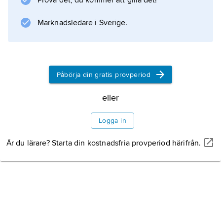
Prova det, du kommer att gilla det!
Marknadsledare i Sverige.
Påbörja din gratis provperiod
eller
Logga in
Är du lärare? Starta din kostnadsfria provperiod härifrån.