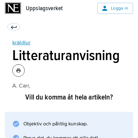
Uppslagsverket
Uppslagsverket
Logga in
kräldjur
Litteraturanvisning
A. Carr,
Kräldjuren
Vill du komma åt hela artikeln?
(svensk översättning 1971);
Objektiv och pålitlig kunskap.
Information om artikeln