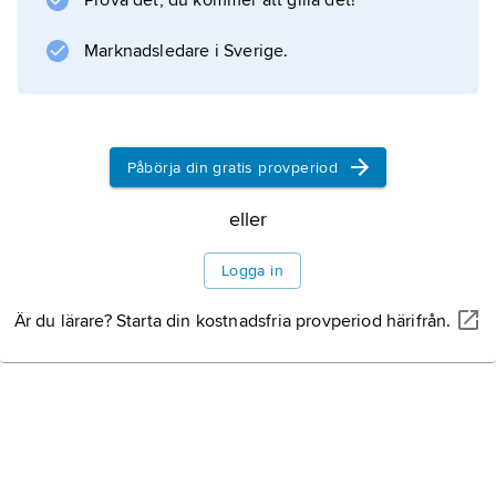
Prova det, du kommer att gilla det!
Samlingarna skapades från ca 1906 av fru
Marknadsledare i Sverige.
Helene Kröller-Müller (1869–1939) och
överläts 1937 till nederländska staten.
Påbörja din gratis provperiod
eller
Information om artikeln
Logga in
Är du lärare? Starta din kostnadsfria provperiod härifrån.