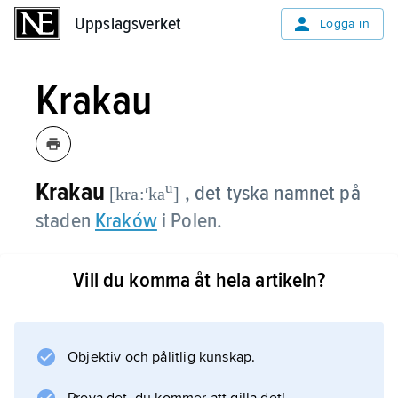
Uppslagsverket
Uppslagsverket
Logga in
Krakau
Krakau
u
, det tyska namnet på
[kra:ʹka
]
staden
Kraków
i Polen.
Vill du komma åt hela artikeln?
Information om artikeln
Objektiv och pålitlig kunskap.