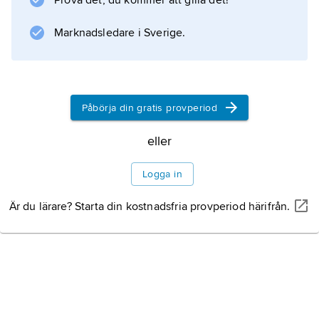
Prova det, du kommer att gilla det!
Marknadsledare i Sverige.
Påbörja din gratis provperiod
eller
Logga in
Är du lärare? Starta din kostnadsfria provperiod härifrån.