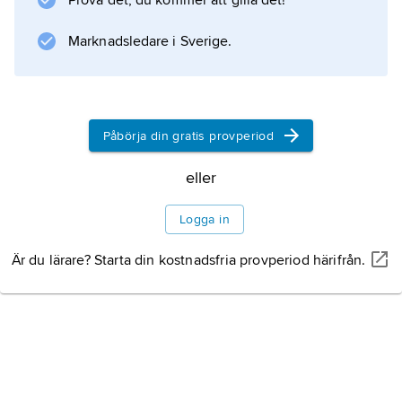
Prova det, du kommer att gilla det!
Marknadsledare i Sverige.
Information om artikeln
Påbörja din gratis provperiod
eller
Logga in
Är du lärare? Starta din kostnadsfria provperiod härifrån.