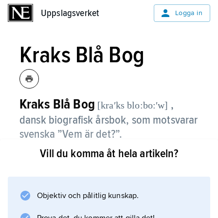
Uppslagsverket
Uppslagsverket
Logga in
Kraks Blå Bog
Kraks Blå Bog
,
[kraʹks blo:bo:ʹw]
dansk biografisk årsbok, som motsvarar
svenska ”Vem är det?”.
Vill du komma åt hela artikeln?
Kraks Blå Bog
började utges 1910 av läkaren
Ove Krak
(1862–1923).
Objektiv och pålitlig kunskap.