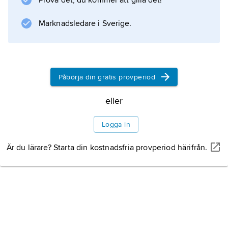
Prova det, du kommer att gilla det!
en guldkrans. Talet har översatts till svenska
av Bertil Cavallin (i ”Tre politiska tal”, 1973).
Marknadsledare i Sverige.
Information om artikeln
Påbörja din gratis provperiod
eller
Logga in
Är du lärare? Starta din kostnadsfria provperiod härifrån.