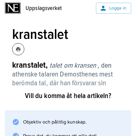
Uppslagsverket
Uppslagsverket
Logga in
kranstalet
kranstalet,
talet om kransen
, den
athenske talaren Demosthenes mest
berömda tal, där han försvarar sin
politiska gärning.
Vill du komma åt hela artikeln?
Det hölls 330 f.Kr., formellt till försvar för
athenaren Ktesifon, som av Aischines
anklagats för att lagstridigt ha förmått
Objektiv och pålitlig kunskap.
medborgarna att belöna Demosthenes med