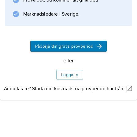
Prova det, du kommer att gilla det!
Marknadsledare i Sverige.
Information om artikeln
Påbörja din gratis provperiod
eller
Logga in
Är du lärare? Starta din kostnadsfria provperiod härifrån.