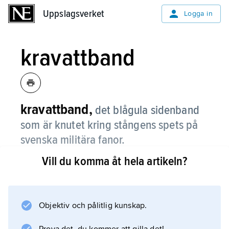
Uppslagsverket
Uppslagsverket
Logga in
kravattband
kravattband,
det blågula sidenband
som är knutet kring stångens spets på
svenska militära fanor.
Vill du komma åt hela artikeln?
Bandet, som är 24 cm brett, knyts i två 1,4 m
långa längder. Arrangemanget infördes 1819
av Karl XIV Johan, troligen efter mönster från
revolutionstidens franska trikolor.
Objektiv och pålitlig kunskap.