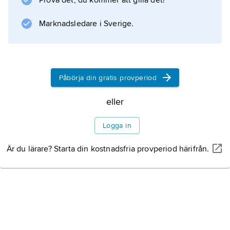
Prova det, du kommer att gilla det!
Marknadsledare i Sverige.
Information om artikeln
Påbörja din gratis provperiod
eller
Logga in
Är du lärare? Starta din kostnadsfria provperiod härifrån.