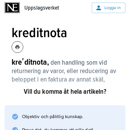
Uppslagsverket
Uppslagsverket
Logga in
kreditnota
kreʹditnota,
den handling som vid
returnering av varor, eller reducering av
beloppet i en faktura av annat skäl,
sänds av säljaren till köparen.
Vill du komma åt hela artikeln?
Kreditnotan innehåller, liksom fakturan, i första
hand de uppgifter som behövs för att i
bokföringen verifiera transaktionen.
Objektiv och pålitlig kunskap.