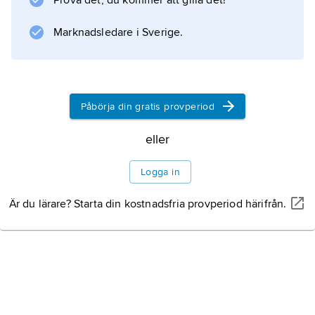
Prova det, du kommer att gilla det!
Marknadsledare i Sverige.
Påbörja din gratis provperiod
eller
Logga in
Är du lärare? Starta din kostnadsfria provperiod härifrån.