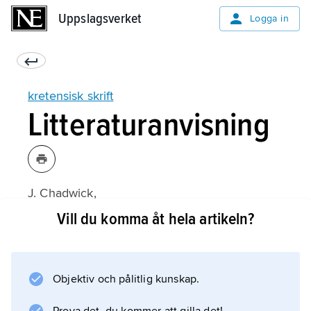
Uppslagsverket
Uppslagsverket
Logga in
kretensisk skrift
Litteraturanvisning
J. Chadwick,
Linear B and Related Scripts
Vill du komma åt hela artikeln?
(1987).
Objektiv och pålitlig kunskap.
Information om artikeln