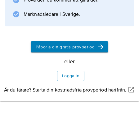
Prova det, du kommer att gilla det!
kristall
.
Marknadsledare i Sverige.
Information om artikeln
Påbörja din gratis provperiod
eller
Logga in
Är du lärare? Starta din kostnadsfria provperiod härifrån.