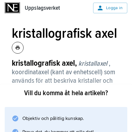
Uppslagsverket
Uppslagsverket
Logga in
kristallografisk axel
kristallografisk axel,
kristallaxel
,
koordinataxel (kant av enhetscell) som
används för att beskriva kristaller och
kristallstrukturer.
Vill du komma åt hela artikeln?
Beroende på kristallens symmetri kan
kristallaxeln vara parallell med något
symmetrielement i den, t.ex. en vridaxel,
Objektiv och pålitlig kunskap.
inversionsvridaxel eller spegelplansnormal. Se