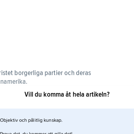
stet borgerliga partier och deras
inamerika.
Vill du komma åt hela artikeln?
atisk inställning och en huvudsakligen moderat
an ge utrymme för social välfärd och en viss
tik. I flera länder, t.ex. Italien, finns en
Objektiv och pålitlig kunskap.