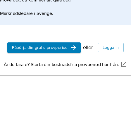
Prova det, du kommer att gilla det!
Marknadsledare i Sverige.
eller
Påbörja din gratis provperiod
Logga in
Är du lärare? Starta din kostnadsfria provperiod härifrån.