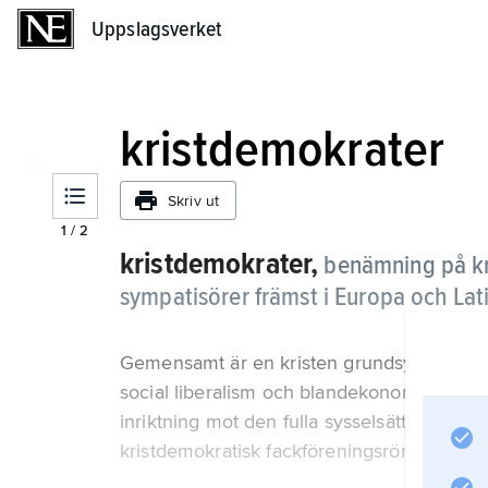
Uppslagsverket
Uppslagsverket
kristdemokrater
Skriv ut
1
/
2
kristdemokrater,
benämning på kri
sympatisörer främst i Europa och Lat
Gemensamt är en kristen grundsyn, demokr
social liberalism och blandekonomi, som k
inriktning mot den fulla sysselsättningens poli
kristdemokratisk fackföreningsrörelse.