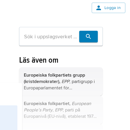
Logga in
Läs även om
Europeiska folkpartiets grupp
(kristdemokrater),
EPP
, partigrupp i
Europaparlamentet för
kristdemokratiska och
moderata/konservativa partier.
Europeiska folkpartiet,
European
People’s Party
,
EPP
, parti på
Europanivå (EU-nivå), etablerat 1976,
som inom sig samlar ett stort antal
nationella kristdemokratiska