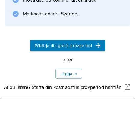
Prova det, du kommer att gilla det!
programmering. För detta erhöll de
Turingpriset 2001.
Marknadsledare i Sverige.
Information om artikeln
Påbörja din gratis provperiod
eller
Logga in
Är du lärare? Starta din kostnadsfria provperiod härifrån.