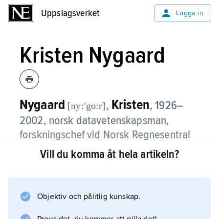
Uppslagsverket
Uppslagsverket
Logga in
Kristen Nygaard
Nygaard
Kristen
,
,
1926–
[ny:ʹgo:r]
2002, norsk datavetenskapsman,
forskningschef vid Norsk Regnesentral
1962–84, professor i informatik vid
Vill du komma åt hela artikeln?
universitetet i Oslo 1977–96.
Nygaard utvecklade tillsammans med O.-J.
Objektiv och pålitlig kunskap.
Dahl programspråket Simula (1967), som
introducerade objektorientering inom