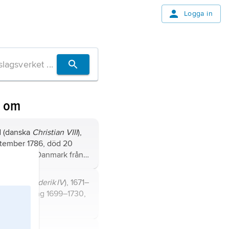
Logga in
n om
I
(danska
Christian VIII
),
ptember 1786, död 20
8, kung av Danmark från
Kristian Fredrik
kung av
son till arvprins Fredrik,
danska
Frederik IV
), 1671–
:s halvbror, och Sofia
k–norsk kung 1699–1730,
v Mecklenburg-Schwerin.
tian V.