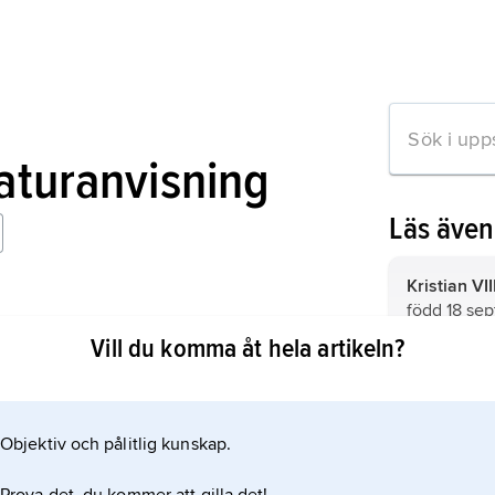
raturanvisning
Läs äve
Kristian VII
född 18 se
 Monarken, mennesket og myten
januari 184
Vill du komma åt hela artikeln?
1839, som
Norge 1814, 
Fredrik IV
(
Kristian VII
1730, dans
Fredrika a
son till Kris
Objektiv och pålitlig kunskap.
mation om artikeln