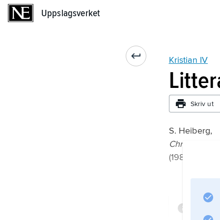
Uppslagsverket
Uppslagsverket
Kristian IV
Litte
Skriv ut
S. Heiberg,
Christian 4:
(1988);
Infor