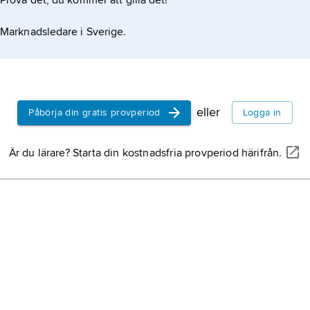
Prova det, du kommer att gilla det!
Kristian V
(
1646–99, 
Marknadsledare i Sverige.
från 1670, s
Amalia av 
Kristian VI
1699–1746,
från 1730, s
eller
Påbörja din gratis provperiod
Logga in
Louise av 
Fredrik IV
(
Är du lärare? Starta din kostnadsfria provperiod härifrån.
Friedrich IV
Holstein–Go
hertig Krist
Kristian IX
född 8 apri
1906, kung
den förste
son till he
Kristian Al
och Louise 
Albrecht
), 
Holstein–Go