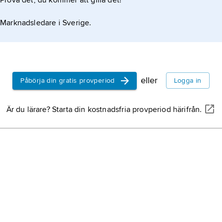
Prova det, du kommer att gilla det!
Lomma
, kommun
(Skåne län).
Marknadsledare i Sverige.
Skurup,
kommun 
(Skåne län).
Åhus,
tätort i K
eller
Påbörja din gratis provperiod
Logga in
Skåne (Skåne lä
Kristianstad; 10
Är du lärare? Starta din kostnadsfria provperiod härifrån.
Perstorp
, kommu
Skåne (Skåne lä
Klippan,
kommun
(Skåne län).
Hässleholm,
ko
Skåne (Skåne lä