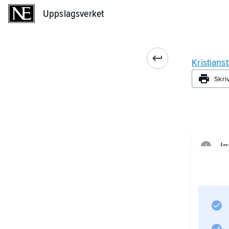
Uppslagsverket
Uppslagsverket
Kristians
Skri
In