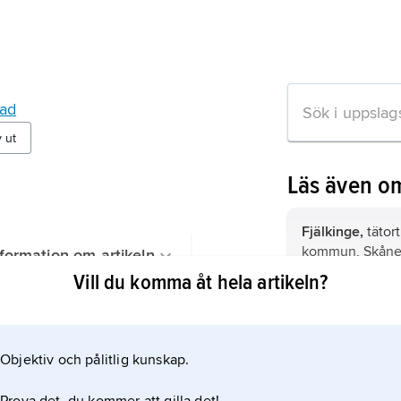
tad
v ut
Läs även o
Fjälkinge,
tätort
kommun, Skåne 
formation om artikeln
öster om Kristia
Vill du komma åt hela artikeln?
(2021).
Rinkaby,
tätort i
kommun, Skåne 
sydöst om Krist
Objektiv och pålitlig kunskap.
(2021).