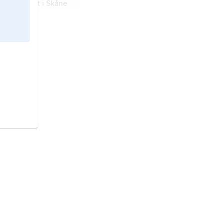
 och tätort i Skåne
och tätort i Skåne
ristianstads kommun,
n), 20 km sydöst om
 487 invånare (2021).
n och tätort i
n).
 och tätort i Skåne
mmun och tätort i
n).