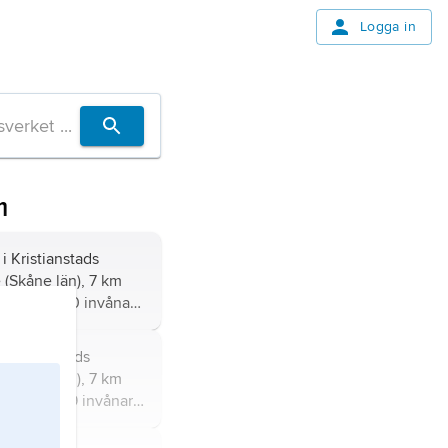
Logga in
m
 i Kristianstads
(Skåne län), 7 km
nstad; 1 860 invånare
 Kristianstads
(Skåne län), 7 km
ianstad; 749 invånare