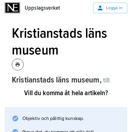
Uppslagsverket
Uppslagsverket
Logga in
Kristianstads läns
museum
Kristianstads läns museum,
till
1999 namn på
Regionmuseet
i Skåne.
Vill du komma åt hela artikeln?
Objektiv och pålitlig kunskap.
Information om artikeln