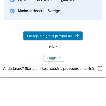
Prova det, du kommer att gilla det!
Marknadsledare i Sverige.
Påbörja din gratis provperiod
eller
Logga in
Är du lärare? Starta din kostnadsfria provperiod härifrån.