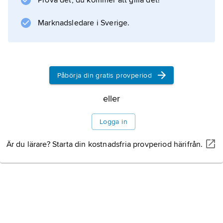
Prova det, du kommer att gilla det!
Marknadsledare i Sverige.
Påbörja din gratis provperiod
eller
Logga in
Är du lärare? Starta din kostnadsfria provperiod härifrån.