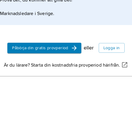
Prova det, du kommer att gilla det!
Marknadsledare i Sverige.
eller
Påbörja din gratis provperiod
Logga in
Är du lärare? Starta din kostnadsfria provperiod härifrån.