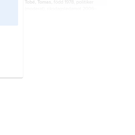
Tobé, Tomas,
född 1978, politiker
2010–14.
(moderat), riksdagsledamot 2006–
19, ledamot av Europaparlamentet
sedan 2019.
Carlsson, Gunilla,
född 1963,
politiker (moderat), riksdagsledamot
2002–13, biståndsminister 2006–13.
Forssell, Johan,
född 1979, politiker
(moderat), bistånds- och
utrikeshandelsminister 2022–24,
migrationsminister sedan 2024.
Sätherberg, Anna-Caren,
född 1964,
politiker (socialdemokrat),
landsbygdsminister 2021–22.
Enström, Karin,
född Landerholm
1966, politiker (moderat),
riksdagsledamot sedan 1998,