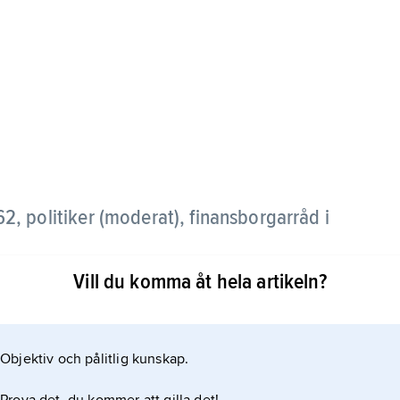
2, politiker (moderat), finansborgarråd i
Vill du komma åt hela artikeln?
rare och skolledare. Hon har varit ledamot i
1, socialborgarråd 1998–2002 samt
v personliga motiv då hon 2008 lämnade posten
Objektiv och pålitlig kunskap.
on ledamot i Moderata Samlingspartiets
rtiet.