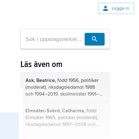
Logga in
Läs även om
Ask, Beatrice,
född 1956, politiker
(moderat), riksdagsledamot 1988
och 1994–2019, skolminister 1991–
94, justitieminister 2006–14.
Elmsäter-Svärd, Catharina,
född
Elmsäter 1965, politiker (moderat),
riksdagsledamot 1997–2008 och
2014–18, landstingsråd i Stockholm
2008–10, infrastrukturminister