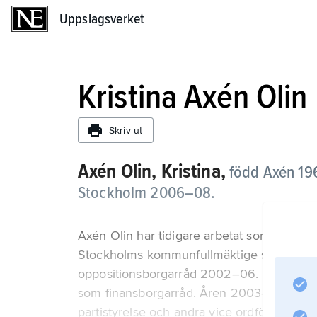
Uppslagsverket
Uppslagsverket
Kristina Axén Olin
Skriv ut
Axén Olin, Kristina,
född Axén 196
Stockholm 2006–08.
Axén Olin har tidigare arbetat som musiklä
Stockholms kommunfullmäktige sedan 199
oppositionsborgarråd 2002–06. Hon anga
som finansborgarråd. Åren 2003–09 var h
partistyrelse och andra vice ordförande i pa