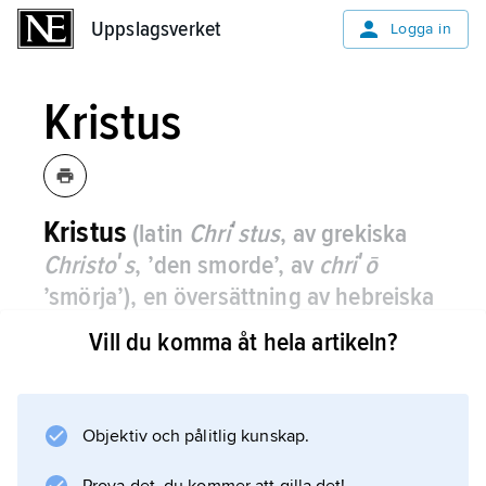
Uppslagsverket
Uppslagsverket
Logga in
Kristus
Kristus
(latin
Chriʹstus
, av grekiska
Christoʹs
, ’den smorde’, av
chriʹō
’smörja’), en översättning av hebreiska
Mashiʹach
(’[Jahves] smorde’)
,
Messias
.
Vill du komma åt hela artikeln?
Till skillnad från den judiska Messiastiteln,
som kan användas allmänt om judiska
frälsargestalter (män ”smorda” – vigda – åt
Objektiv och pålitlig kunskap.
Jahve), används titeln Kristus bara om