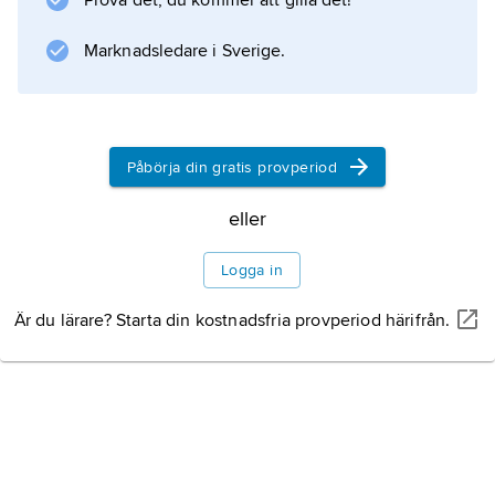
Prova det, du kommer att gilla det!
Jesus
från Nasaret. Bland grekisktalande kristna
Marknadsledare i Sverige.
stelnade den redan i nytestamentlig tid till
Jesu andra egennamn och översattes inte
längre. Om kyrkans syn på Kristus,
Påbörja din gratis provperiod
eller
Information om artikeln
Logga in
Är du lärare? Starta din kostnadsfria provperiod härifrån.