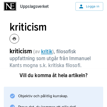
Uppslagsverket
Uppslagsverket
Logga in
kriticism
kriticism
(av
kritik
)
, filosofisk
uppfattning som utgår från Immanuel
Kants mogna s.k. kritiska filosofi.
Vill du komma åt hela artikeln?
Se Immanuel
Kant
och
nykantianism
Objektiv och pålitlig kunskap.
.