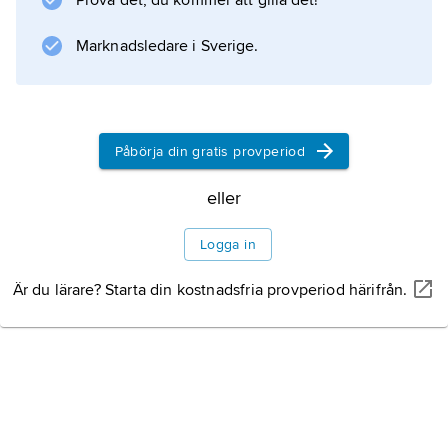
Prova det, du kommer att gilla det!
Marknadsledare i Sverige.
Information om artikeln
Påbörja din gratis provperiod
eller
Logga in
Är du lärare? Starta din kostnadsfria provperiod härifrån.