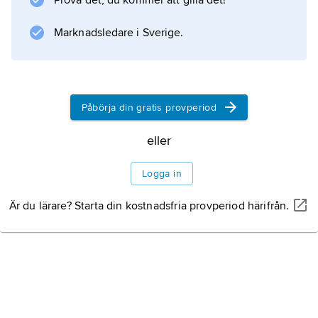
Prova det, du kommer att gilla det!
Marknadsledare i Sverige.
Påbörja din gratis provperiod
eller
Logga in
Är du lärare? Starta din kostnadsfria provperiod härifrån.