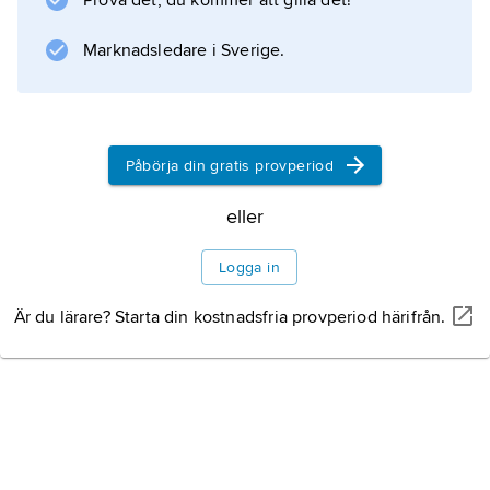
Prova det, du kommer att gilla det!
Information om artikeln
Marknadsledare i Sverige.
Påbörja din gratis provperiod
eller
Logga in
Är du lärare? Starta din kostnadsfria provperiod härifrån.