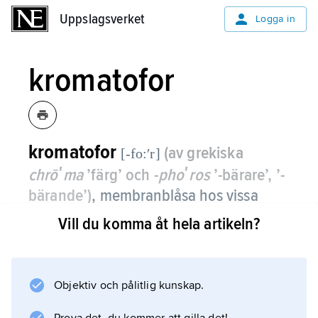
Uppslagsverket
Uppslagsverket
Logga in
kromatofor
kromatofor
(av grekiska
[-fo:ʹr]
chrōʹma
’färg’ och -
phoʹros
’-bärare’, ’-
bärande’)
,
membranblåsa hos vissa
fototrofa bakterier vilken innehåller
Vill du komma åt hela artikeln?
fotosyntesapparaten och ligger i
kontakt med cellmembranet.
Objektiv och pålitlig kunskap.