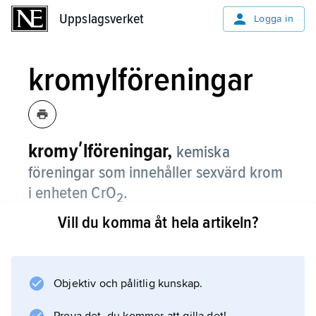
Uppslagsverket
Uppslagsverket
Logga in
kromylföreningar
kromyʹlföreningar,
kemiska
föreningar som innehåller sexvärd krom
i enheten CrO
.
2
Vill du komma åt hela artikeln?
Mest känd är kromylklorid, CrO
2
Cl
2
Objektiv och pålitlig kunskap.
, som är en mörkröd, nästan svart vätska med
kokpunkt 116,7 °C, fryspunkt −96,5 °C och