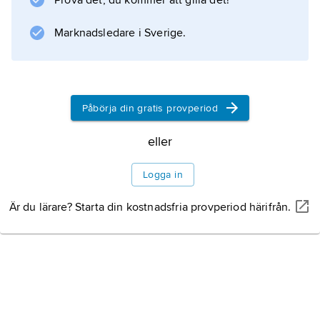
Prova det, du kommer att gilla det!
densitet 1,9 g/cm
Marknadsledare i Sverige.
3
. Kromylklorid är ett mycket starkt
oxidationsmedel som i vatten sönderdelas till
kromsyra och saltsyra.
Påbörja din gratis provperiod
eller
Information om artikeln
Logga in
Är du lärare? Starta din kostnadsfria provperiod härifrån.