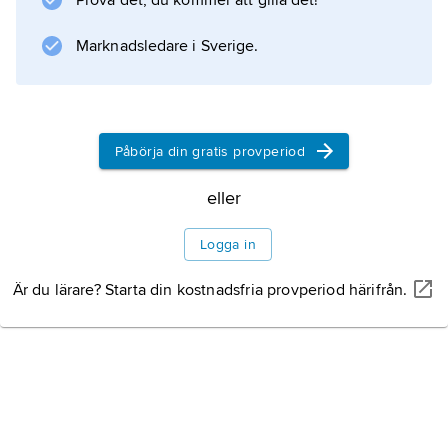
Prova det, du kommer att gilla det!
tumhål och sju fingerhål fick det oftast
klafflösa krumhornet blott en nonas
Marknadsledare i Sverige.
tonomfång.
Påbörja din gratis provperiod
Information om artikeln
eller
Logga in
Är du lärare? Starta din kostnadsfria provperiod härifrån.