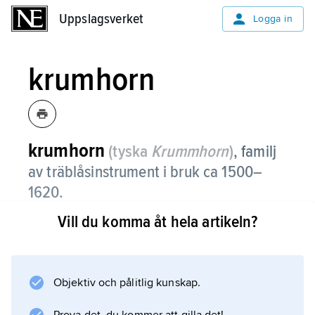
Uppslagsverket
Uppslagsverket
Logga in
krumhorn
krumhorn
(tyska
Krummhorn
)
,
familj
av träblåsinstrument i bruk ca 1500–
1620.
Vill du komma åt hela artikeln?
Den karakteristiska nasala tonen bildas
genom ett dubbelt rörblad inuti en s.k.
vindkapsel, vilken visar släktskap med
hornpipa och säckpipa. Cylindrisk borrning
Objektiv och pålitlig kunskap.
förhindrar överblåsning i oktaven, så med